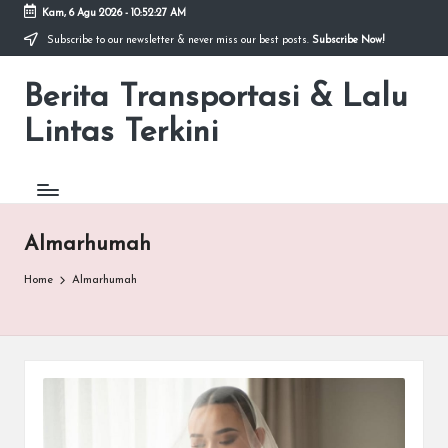
Kam, 6 Agu 2026
-
10:52:27 AM
Subscribe to our newsletter & never miss our best posts.
Subscribe Now!
Skip
to
Berita Transportasi & Lalu
content
premancity.biz.id
Lintas Terkini
Almarhumah
Home
Almarhumah