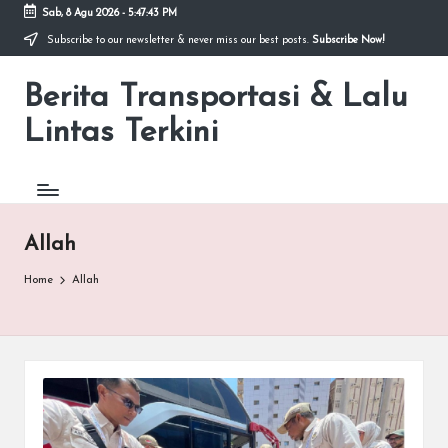
Sab, 8 Agu 2026
-
5:47:43 PM
Subscribe to our newsletter & never miss our best posts.
Subscribe Now!
Skip
to
Berita Transportasi & Lalu
content
premancity.biz.id
Lintas Terkini
Allah
Home
Allah